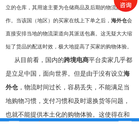
立
的
仓库
，其用途主要为仓储
商品
及后期的物流配送操
作
。当该国（地区）
的
买家在线上下单之后，
海外仓
会
直接
安排当地的物流渠道
向其派送包裹。这无疑大大缩
短了
货品的配送时效
，极大地提高了买家的购物体验。
从目前看，国内的
跨境电商
平台卖家
几乎都
是立足中国，面向世界。但是由于
没有设立
海
外仓
，
物流时间过长，容易丢失，不能满足当
地购物习惯，支付习惯和及时退换货
等问题
，
也就不能提供本土化的购物体验。
这使得
在和
国外零售商
的
竞争中，中国
的
跨境电商
平台卖
德国VAT
电话咨询
美国税号申请
在线咨询
沃尔玛开店