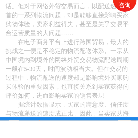
话。但对于网络外贸交易而言，以配送速度为
首的一系列物流问题，却是能够直接影响买家
购物体验，卖家利益得失，甚至是关乎交易平
台运营质量的大问题……
在电子商务平台上进行跨国贸易，最大的
挑战之一便是不稳定的物流配送体系。一宗从
中国境内到境外的网络外贸交易物流配送周期
一般在
5-30天，时间波动相当大。但在交易的
过程中，物流配送的速度却是影响境外买家购
买体验的重要因素，也直接关系到卖家获得的
评价如何，进而影响卖家的销售表现。
据统计数据显示，买家的满意度、信任度
与物流递送的速度成正比。因此，当卖家从海
外市场本地发货时，更容易获得买家的信任
感，甚至买家会因此而乐于支付更高的价格。
德国VAT
电话咨询
美国税号申请
在线咨询
沃尔玛开店